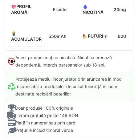
PROFIL
Fructe
20mg
AROMĂ
NICOTINĂ
PUFURI
550mAh
600
ACUMULATOR
Acest produs conține nicotină. Nicotina creează
dependență. Interzis persoanelor sub 18 ani.​
Protejează mediul înconjurător prin aruncarea în mod
responsabil a produselor de unică folosință în locuri
destinate reciclării bateriilor.
Doar produse 100% originale
Livrare gratuită peste 149 RON
Plată în numerar sau prin card
Prețurile includ timbrul verde