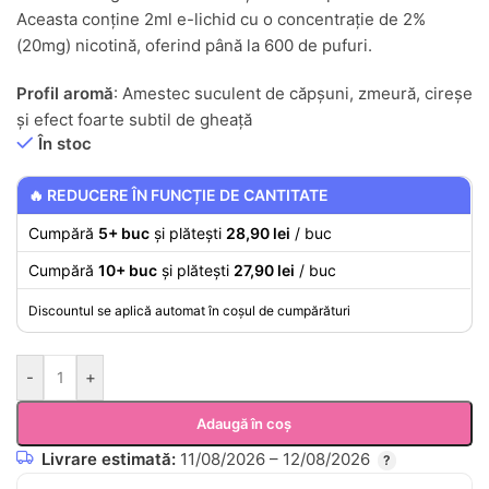
Aceasta conține 2ml e-lichid cu o concentrație de 2%
(20mg) nicotină, oferind până la 600 de pufuri.
Profil aromă
: Amestec suculent de căpșuni, zmeură, cireșe
și efect foarte subtil de gheață
În stoc
🔥 REDUCERE ÎN FUNCȚIE DE CANTITATE
Cumpără
5+ buc
și plătești
28,90 lei
/ buc
Cumpără
10+ buc
și plătești
27,90 lei
/ buc
Discountul se aplică automat în coșul de cumpărături
-
+
Adaugă în coș
Livrare estimată:
11/08/2026 – 12/08/2026