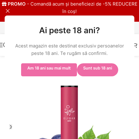
PROMO
- Comandă acum și beneficiezi de -5% REDUCERE
în coș!
Ai peste 18 ani?
IMPORTATOR EXLCUSIV ELFBAR
Acest magazin este destinat exclusiv persoanelor
peste 18 ani. Te rugăm să confirmi.
Prima pagină
/
Shop
/
ELFBAR 600
Am 18 ani sau mai mult
Sunt sub 18 ani
-6%
20MG
-% BULK