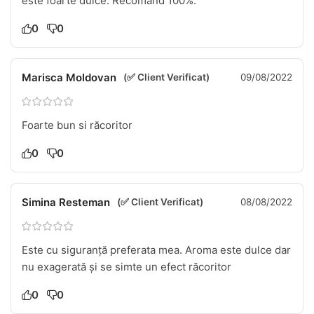
este foarte dulce. Recomand 100%.
0
0
Marisca Moldovan
(✅ Client Verificat)
09/08/2022
Foarte bun si răcoritor
0
0
Simina Resteman
(✅ Client Verificat)
08/08/2022
Este cu siguranță preferata mea. Aroma este dulce dar
nu exagerată și se simte un efect răcoritor
0
0