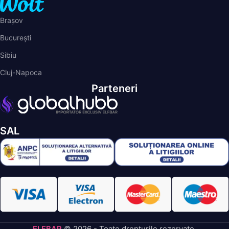
Brașov
București
Sibiu
Cluj-Napoca
Parteneri
SAL
ELFBAR
© 2026 - Toate drepturile rezervate.