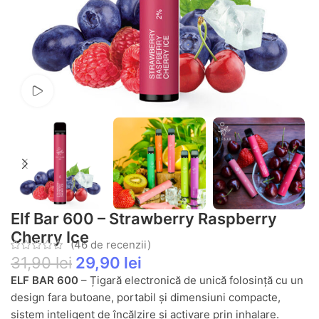
Vezi video
Elf Bar 600 – Strawberry Raspberry
Cherry Ice
(
46
de recenzii)
31,90
lei
29,90
lei
ELF BAR 600
– Țigară electronică de unică folosință cu un
design fara butoane, portabil și dimensiuni compacte,
sistem inteligent de încălzire și activare prin inhalare.