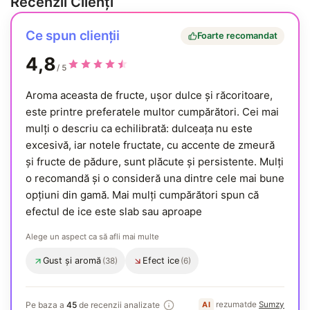
Recenzii Clienți
Ce spun clienții
Foarte recomandat
4,8
/ 5
Aroma aceasta de fructe, ușor dulce și răcoritoare,
este printre preferatele multor cumpărători. Cei mai
mulți o descriu ca echilibrată: dulceața nu este
excesivă, iar notele fructate, cu accente de zmeură
și fructe de pădure, sunt plăcute și persistente. Mulți
o recomandă și o consideră una dintre cele mai bune
opțiuni din gamă. Mai mulți cumpărători spun că
efectul de ice este slab sau aproape
Alege un aspect ca să afli mai multe
Gust și aromă
Efect ice
(38)
(6)
, menționat des
, menționat de mai multe ori
Generat de AI
Pe baza a
45
de recenzii analizate
rezumat
de
Sumzy
AI