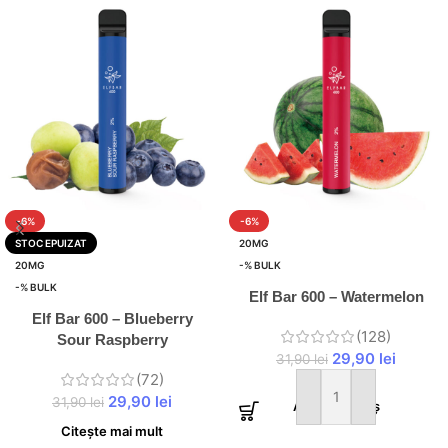
-6%
-6%
STOC EPUIZAT
20MG
20MG
-% BULK
-% BULK
Elf Bar 600 – Watermelon
Elf Bar 600 – Blueberry
(128)
Sour Raspberry
29,90
lei
31,90
lei
(72)
29,90
lei
31,90
lei
Adaugă în coș
Citește mai mult