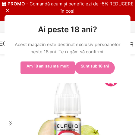
PROMO
- Comandă acum și beneficiezi de -5% REDUCERE
în coș!
Ai peste 18 ani?
IMPORTATOR EXLCUSIV ELFBAR
Acest magazin este destinat exclusiv persoanelor
peste 18 ani. Te rugăm să confirmi.
Prima pagină
/
Shop
/
ELFBAR ELFLIQ
/
ELFLIQ 20mg
Am 18 ani sau mai mult
Sunt sub 18 ani
-5%
-% BULK
20MG