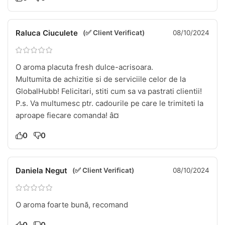
Raluca Ciuculete
(✅ Client Verificat)
08/10/2024
O aroma placuta fresh dulce-acrisoara.
Multumita de achizitie si de serviciile celor de la
GlobalHubb! Felicitari, stiti cum sa va pastrati clientii!  
P.s. Va multumesc ptr. cadourile pe care le trimiteti la
aproape fiecare comanda! â¤
0
0
Daniela Negut
(✅ Client Verificat)
08/10/2024
O aroma foarte bună, recomand
0
0