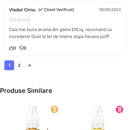
Vladut Cirnu
(✅ Client Verificat)
05/05/2023
Cea mai buna aroma din gama ElfLiq, recomand cu
incredere! Gust la fel de intens dupa fiecare puff!
0
0
1
2
→
Produse Similare