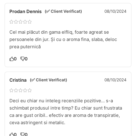
Prodan Dennis
(✅ Client Verificat)
08/10/2024
Cel mai plăcut din gama elfliq, foarte agreat se
persoanele din jur. Și cu o aroma fina, slaba, deloc
prea puternică
0
0
Cristina
(✅ Client Verificat)
08/10/2024
Deci eu chiar nu inteleg recenziile pozitive… s-a
schimbat produsul intre timp? Eu chiar sunt frustrata
ca are gust oribil.. efectiv are aroma de transpiratie,
ceva astringent si metalic.
0
0