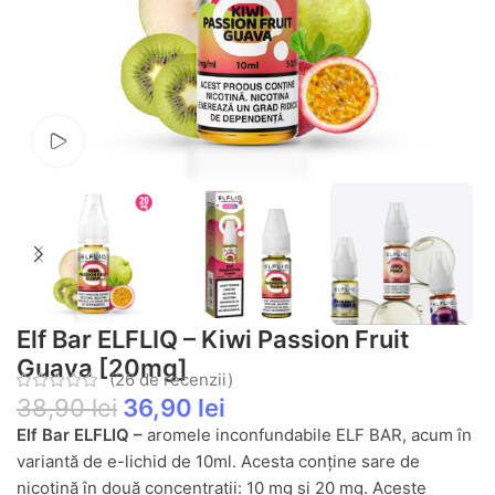
Vezi video
Elf Bar ELFLIQ – Kiwi Passion Fruit
Guava [20mg]
(
26
de recenzii)
38,90
lei
36,90
lei
Elf Bar ELFLIQ –
aromele inconfundabile ELF BAR, acum în
variantă de e-lichid de 10ml. Acesta conține sare de
nicotină în două concentrații: 10 mg și 20 mg. Aceste