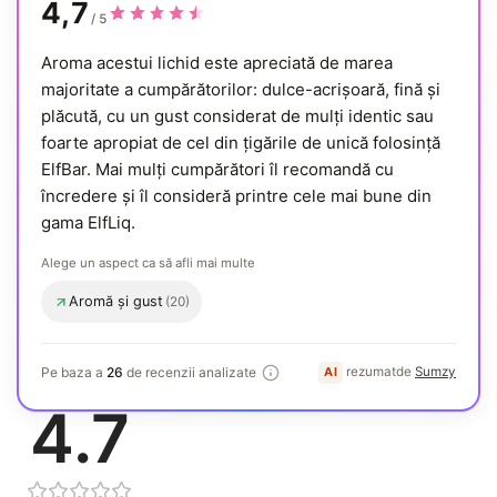
4,7
/ 5
Aroma acestui lichid este apreciată de marea
majoritate a cumpărătorilor: dulce-acrișoară, fină și
plăcută, cu un gust considerat de mulți identic sau
foarte apropiat de cel din țigările de unică folosință
ElfBar. Mai mulți cumpărători îl recomandă cu
încredere și îl consideră printre cele mai bune din
gama ElfLiq.
Alege un aspect ca să afli mai multe
Aromă și gust
(20)
, menționat des
Generat de AI
Pe baza a
26
de recenzii analizate
rezumat
de
Sumzy
AI
. cum sunt rezumate recenziile?
4.7