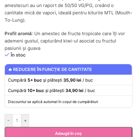
amestecuri au un raport de 50/50 VG/PG, creând o
cantitate mică de vapori, ideală pentru kiturile MTL (Mouth-
To-Lung).
Profil aromă
: Un amestec de fructe tropicale care îți vor
ademeni gustul, capturând kiwi-ul asociat cu fructul
pasiunii și guava
În stoc
🔥 REDUCERE ÎN FUNCȚIE DE CANTITATE
Cumpără
5+ buc
și plătești
35,90 lei
/ buc
Cumpără
10+ buc
și plătești
34,90 lei
/ buc
Discountul se aplică automat în coșul de cumpărături
-
+
Adaugă în coș