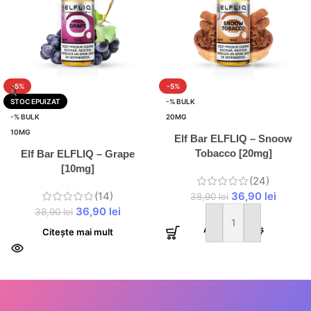
-5%
-5%
STOC EPUIZAT
-% BULK
-% BULK
20MG
10MG
Elf Bar ELFLIQ – Snoow
Tobacco [20mg]
Elf Bar ELFLIQ – Grape
[10mg]
(24)
(14)
36,90
lei
38,90
lei
36,90
lei
38,90
lei
Adaugă în coș
Citește mai mult