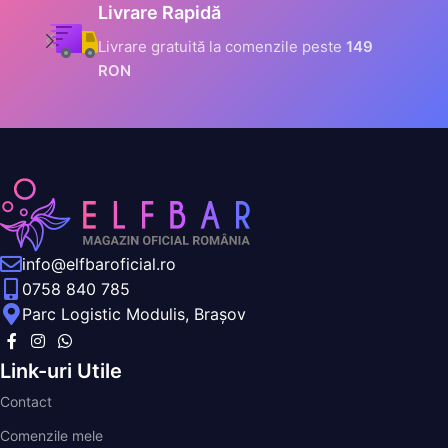
Informații Securizate
Toate datele tale sunt
criptate prin SSL
info@elfbaroficial.ro
0758 840 785
Parc Logistic Modulis, Brașov
Link-uri Utile
Contact
Comenzile mele
Distribuție