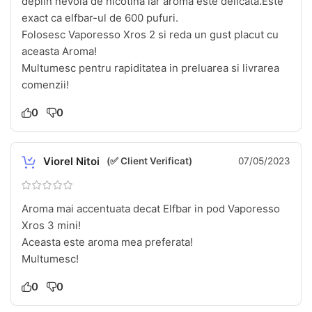
deplin nevoia de nicotina iar aroma este delicata.Este
exact ca elfbar-ul de 600 pufuri.
Folosesc Vaporesso Xros 2 si reda un gust placut cu
aceasta Aroma!
Multumesc pentru rapiditatea in preluarea si livrarea
comenzii!
0
0
Viorel Nitoi
(✅ Client Verificat)
07/05/2023
Aroma mai accentuata decat Elfbar in pod Vaporesso
Xros 3 mini!
Aceasta este aroma mea preferata!
Multumesc!
0
0