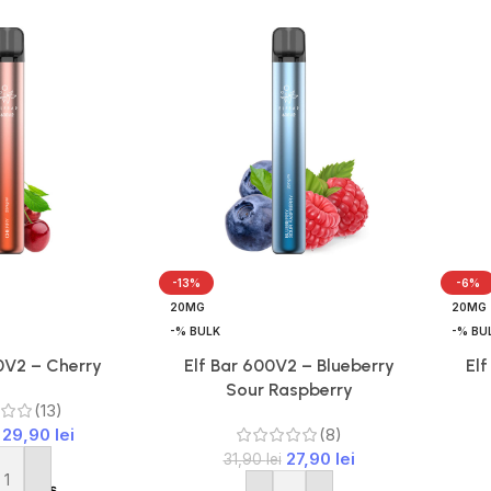
-13%
-6%
20MG
20MG
-% BULK
-% BU
0V2 – Cherry
Elf Bar 600V2 – Blueberry
Elf
Sour Raspberry
(13)
29,90
lei
(8)
27,90
lei
31,90
lei
ă în coș