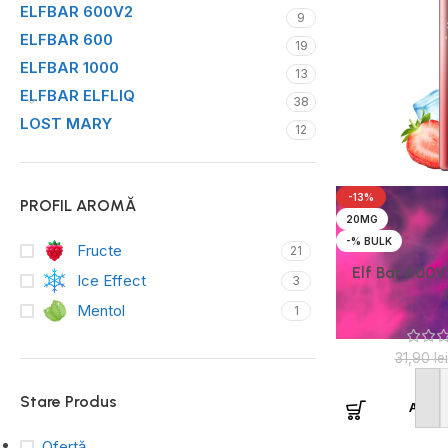
ELFBAR 600V2
9
ELFBAR 600
19
ELFBAR 1000
13
ELFBAR ELFLIQ
38
LOST MARY
12
-13%
PROFIL AROMĂ
20MG
-% BULK
Fructe
21
Elf Bar 600V
Ice Effect
3
Mentol
1
31,90
lei
Stare Produs
Adaug
Ofertă