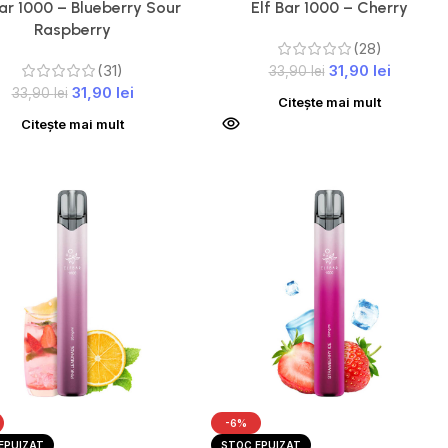
Bar 1000 – Blueberry Sour
Elf Bar 1000 – Cherry
Raspberry
(28)
(31)
31,90
lei
33,90
lei
31,90
lei
33,90
lei
Citește mai mult
Citește mai mult
-6%
EPUIZAT
STOC EPUIZAT