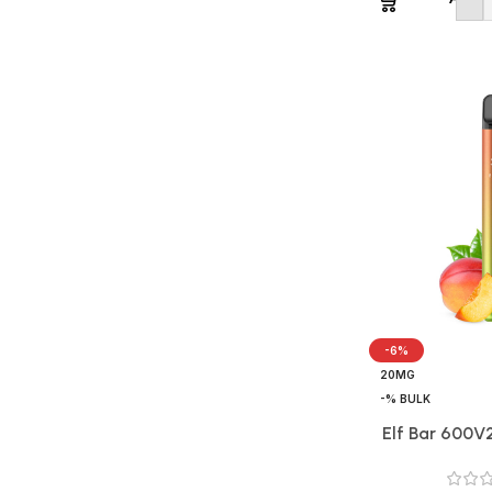
-6%
20MG
-% BULK
Elf Bar 600V