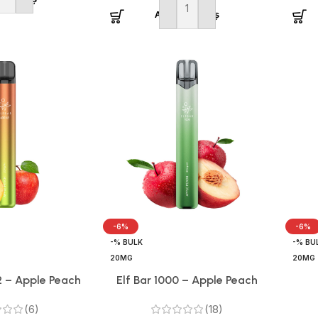
Adaugă în coș
-6%
-6%
-% BULK
-% BU
20MG
20MG
2 – Apple Peach
Elf Bar 1000 – Apple Peach
(6)
(18)