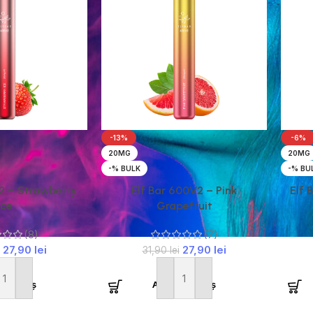
-13%
-6%
20MG
20MG
-% BULK
-% BU
2 – Strawberry
Elf Bar 600V2 – Pink
Elf 
Ice
Grapefruit
(8)
(7)
27,90
lei
27,90
lei
31,90
lei
ă în coș
Adaugă în coș