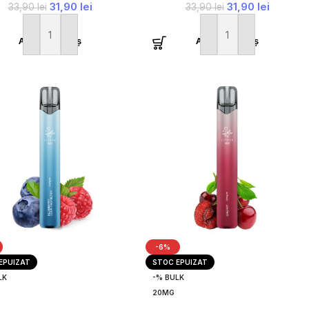
31,90
lei
31,90
lei
33,90
lei
33,90
lei
Adaugă în coș
Adaugă în coș
-6%
EPUIZAT
STOC EPUIZAT
LK
-% BULK
20MG