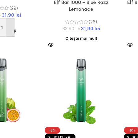
Elf Bar 1000 – Blue Razz
Elf 
(29)
Lemonade
31,90
lei
i
(26)
31,90
lei
33,90
lei
ă în coș
Citește mai mult
-6%
-6%
STOC EPUIZAT
STOC 