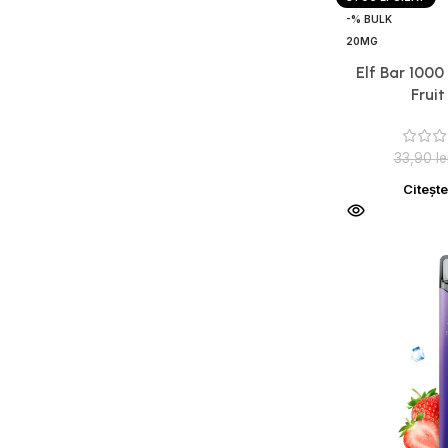
-% BULK
20MG
Elf Bar 1000
Frui
33,90
le
Citeșt