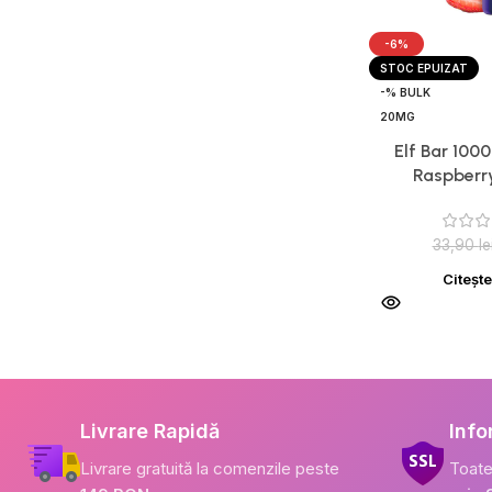
-6%
STOC EPUIZAT
-% BULK
20MG
Elf Bar 100
Raspberry
33,90
le
Citeșt
Livrare Rapidă
Info
Livrare gratuită la comenzile peste
Toate