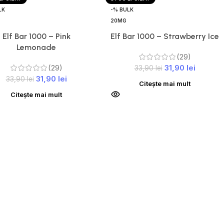
LK
-% BULK
20MG
Elf Bar 1000 – Pink
Elf Bar 1000 – Strawberry Ice
Lemonade
(29)
(29)
31,90
lei
33,90
lei
31,90
lei
33,90
lei
Citește mai mult
Citește mai mult