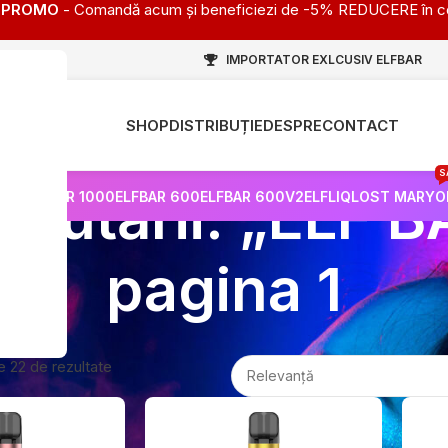
PROMO
- Comandă acum și beneficiezi de -5% REDUCERE în c
IMPORTATOR EXLCUSIV ELFBAR
SHOP
DISTRIBUȚIE
DESPRE
CONTACT
HOT
S
 căutării: „ELF 
PRO
ELFBAR 1000
ELFBAR 600
ELFBAR 600V2
ELFLIQ
LOST MARY
O
pagina 1
e 22 de rezultate