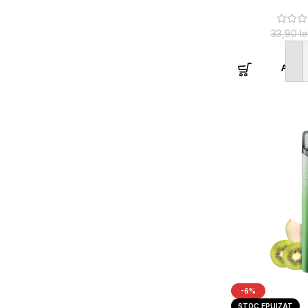
33,90
le
Adaug
-6%
STOC EPUIZAT