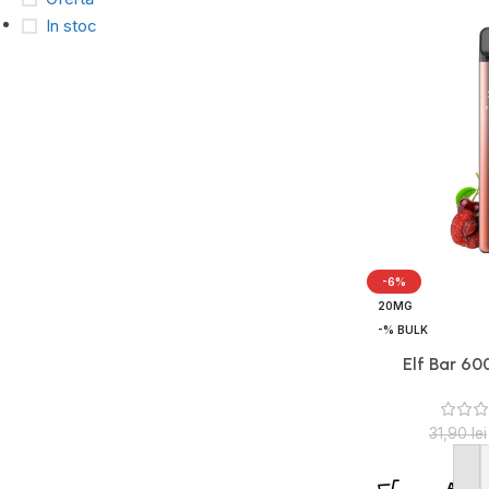
In stoc
-6%
20MG
-% BULK
Elf Bar 60
31,90
lei
Adaug