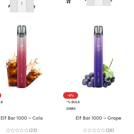
Adaugă în coș
-6%
LK
-% BULK
20MG
Elf Bar 1000 – Cola
Elf Bar 1000 – Grape
(23)
(26)