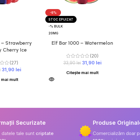
-6%
STOC EPUIZAT
-% BULK
20MG
0 – Strawberry
Elf Bar 1000 – Watermelon
 Cherry Ice
(20)
(27)
31,90
lei
33,90
lei
31,90
lei
i
Citește mai mult
e mai mult
rmații Securizate
Produse Original
 datele tale sunt
criptate
Comercializăm doar 