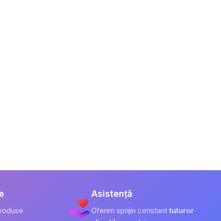
e
Asistență
produse
Oferim sprijin constant
tuturor