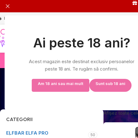
Livrare în 24h și GRATUITĂ peste 149 RON
L-V: 9:00-17:00
Ai peste 18 ani?
HOT
Rezultatele
ELFA 
Acest magazin este destinat exclusiv persoanelor
peste 18 ani. Te rugăm să confirmi.
Am 18 ani sau mai mult
Sunt sub 18 ani
Afișez toate cel
CATEGORII
ELFBAR ELFA PRO
50