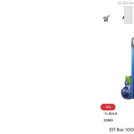
31,90
lei
Adaug
-6%
-% BULK
20MG
Elf Bar 100