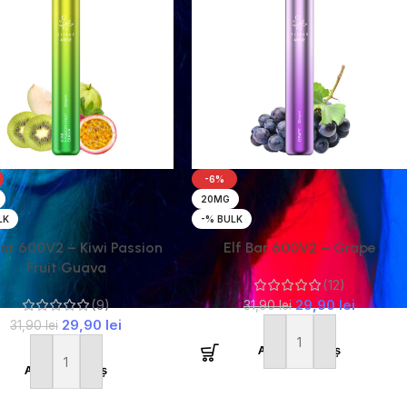
-6%
20MG
LK
-% BULK
Bar 600V2 – Kiwi Passion
Elf Bar 600V2 – Grape
Fruit Guava
(12)
(9)
29,90
lei
31,90
lei
29,90
lei
31,90
lei
Adaugă în coș
Adaugă în coș