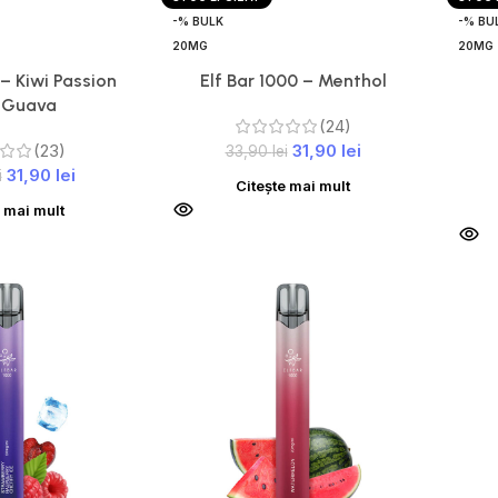
-% BULK
-% BU
20MG
20MG
 – Kiwi Passion
Elf Bar 1000 – Menthol
t Guava
(24)
(23)
31,90
lei
33,90
lei
31,90
lei
i
Citește mai mult
e mai mult