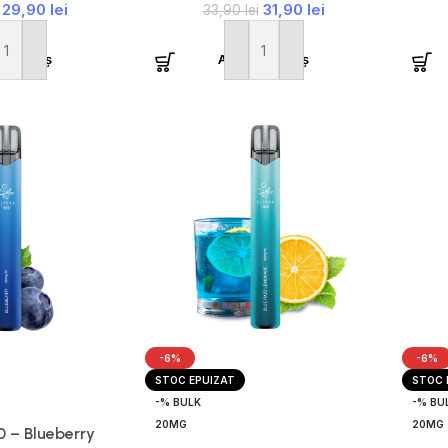
29,90
lei
31,90
lei
33,90
lei
ă în coș
Adaugă în coș
-6%
-6%
STOC EPUIZAT
STOC 
-% BULK
-% BU
20MG
20MG
0 – Blueberry