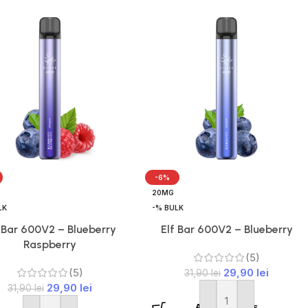
-6%
20MG
LK
-% BULK
 Bar 600V2 – Blueberry
Elf Bar 600V2 – Blueberry
Raspberry
(5)
(5)
29,90
lei
31,90
lei
29,90
lei
31,90
lei
Adaugă în coș