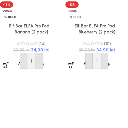
-13%
-13%
20MG
20MG
-% BULK
-% BULK
Elf Bar ELFA Pro Pod –
Elf Bar ELFA Pro Pod –
Banana [2 pack]
Blueberry [2 pack]
(14)
(10)
34,90
lei
34,90
lei
39,90
lei
39,90
lei
Adaugă în coș
Adaugă în coș