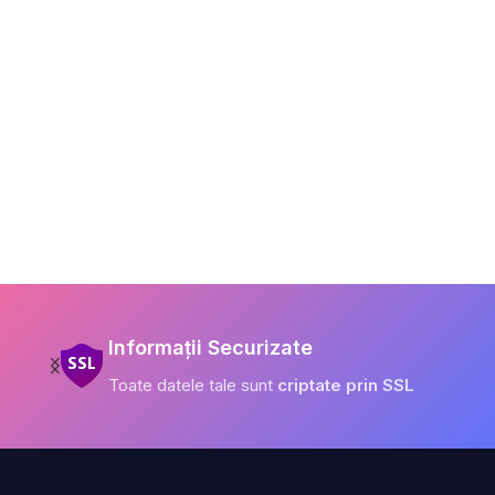
Informații Securizate
Toate datele tale sunt
criptate prin SSL