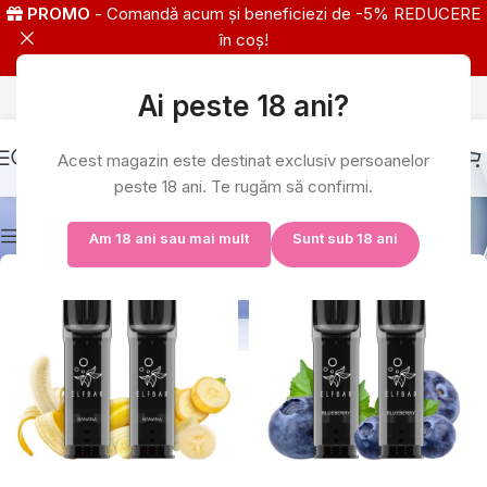
PROMO
- Comandă acum și beneficiezi de -5% REDUCERE
în coș!
Ai peste 18 ani?
IMPORTATOR EXLCUSIV ELFBAR
Acest magazin este destinat exclusiv persoanelor
ELFBAR ELFA PRO Pod
peste 18 ani. Te rugăm să confirmi.
Show column
Am 18 ani sau mai mult
Sunt sub 18 ani