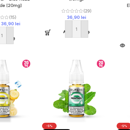
de [20mg]
E
(29)
(15)
36,90
lei
36,90
lei
Adaugă în coș
ă în coș
-5%
-5%