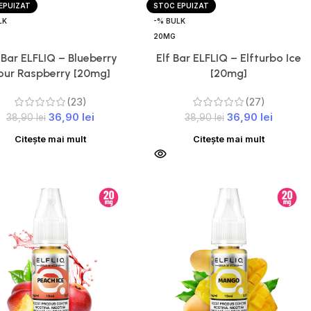
EPUIZAT
STOC EPUIZAT
LK
-% BULK
20MG
 Bar ELFLIQ – Blueberry
Elf Bar ELFLIQ – Elfturbo Ice
our Raspberry [20mg]
[20mg]
(23)
(27)
36,90
lei
36,90
lei
38,90
lei
38,90
lei
Citește mai mult
Citește mai mult