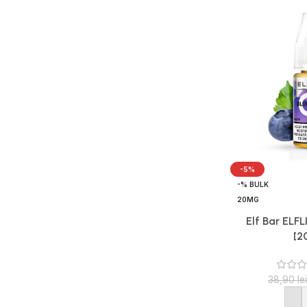
-5%
-% BULK
20MG
Elf Bar ELFL
[2
38,90
lei