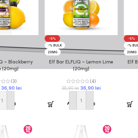
-5%
-5%
-% BULK
-% BU
20MG
20MG
IQ – Blackberry
Elf Bar ELFLIQ – Lemon Lime
Elf 
 [20mg]
[20mg]
(3)
(4)
36,90
lei
36,90
lei
38,90
lei
ă în coș
Adaugă în coș