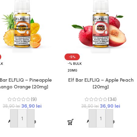
-5%
LK
-% BULK
20MG
 Bar ELFLIQ – Pineapple
Elf Bar ELFLIQ – Apple Peach
ango Orange [20mg]
[20mg]
(9)
(34)
36,90
lei
36,90
lei
38,90
lei
38,90
lei
Adaugă în coș
Adaugă în coș