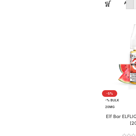
Adaug
-5%
-% BULK
20MG
Elf Bar ELFL
[2