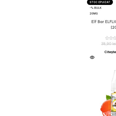
STOC EPUIZAT
-% BULK
20MG
Elf Bar ELFL
[2
38,90
lei
Citeșt