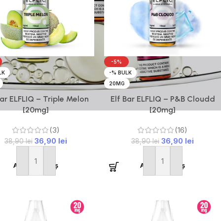
-5%
LK
-% BULK
20MG
Bar ELFLIQ – Triple Melon
Elf Bar ELFLIQ – P&B Cloudd
[20mg]
[20mg]
(3)
(16)
36,90
lei
36,90
lei
38,90
lei
38,90
lei
Adaugă în coș
Adaugă în coș