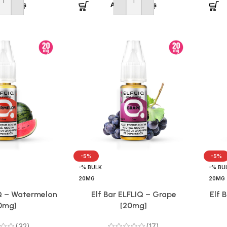
ă în coș
Adaugă în coș
-5%
-5%
-% BULK
-% BU
20MG
20MG
IQ – Watermelon
Elf Bar ELFLIQ – Grape
Elf 
0mg]
[20mg]
(32)
(17)