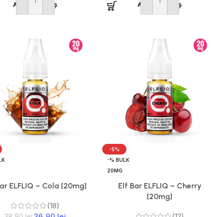
Adaugă în coș
Adaugă în coș
-5%
LK
-% BULK
20MG
Bar ELFLIQ – Cola [20mg]
Elf Bar ELFLIQ – Cherry
[20mg]
(18)
36,90
lei
(12)
38,90
lei