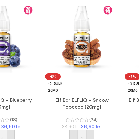
-5%
-5%
-% BULK
-% BU
20MG
20MG
IQ – Blueberry
Elf Bar ELFLIQ – Snoow
Elf 
0mg]
Tobacco [20mg]
(18)
(24)
36,90
lei
36,90
lei
38,90
lei