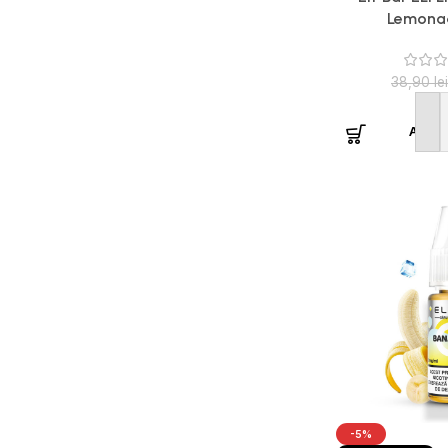
Lemona
38,90
lei
Adaug
-5%