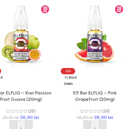
-5%
LK
-% BULK
20MG
Bar ELFLIQ – Kiwi Passion
Elf Bar ELFLIQ – Pink
Fruit Guava [20mg]
Grapefruit [20mg]
(26)
(24)
36,90
lei
36,90
lei
38,90
lei
38,90
lei