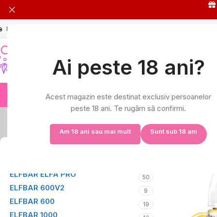
Livrare în 24h și GRATUITĂ peste 149 RON
L-V: 9:00-17:00
Ai peste 18 ani?
HOT
ELFA 
Acest magazin este destinat exclusiv persoanelor
peste 18 ani. Te rugăm să confirmi.
Am 18 ani sau mai mult
Sunt sub 18 ani
Afișez toate cel
CATEGORII
ELFBAR ELFA PRO
50
ELFBAR 600V2
9
ELFBAR 600
19
ELFBAR 1000