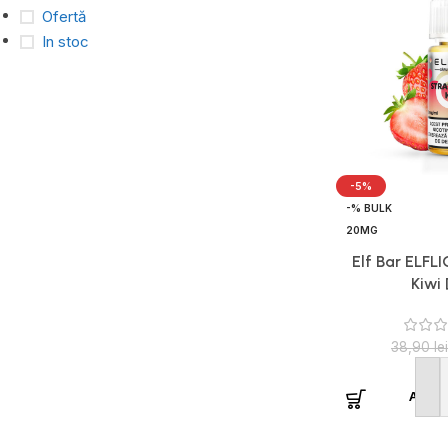
Ofertă
In stoc
-5%
-% BULK
20MG
Elf Bar ELFL
Kiwi
38,90
lei
Adaug