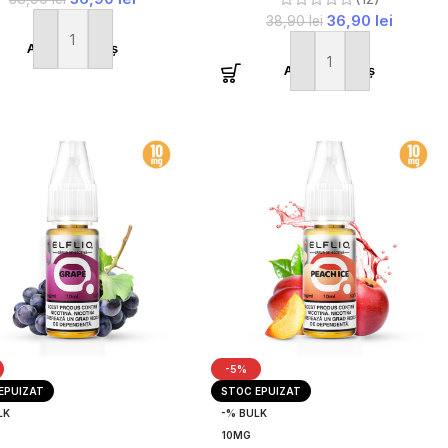
36,90
lei
38,90
lei
Adaugă în coș
Adaugă în coș
-5%
EPUIZAT
STOC EPUIZAT
LK
-% BULK
10MG