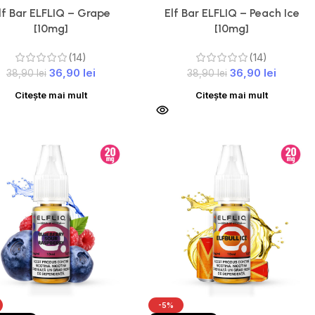
lf Bar ELFLIQ – Grape
Elf Bar ELFLIQ – Peach Ice
[10mg]
[10mg]
(14)
(14)
36,90
lei
36,90
lei
38,90
lei
38,90
lei
Citește mai mult
Citește mai mult
-5%