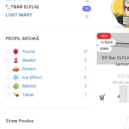
13
ELFBAR ELFLIQ
38
LOST MARY
12
-5%
PROFIL AROMĂ
-% BULK
20MG
Fructe
31
Elf Bar ELFL
Bauturi
3
Lemon
Desert
1
Ice Effect
6
38,90
lei
Mentol
3
Tabac
1
Adaug
Stare Produs