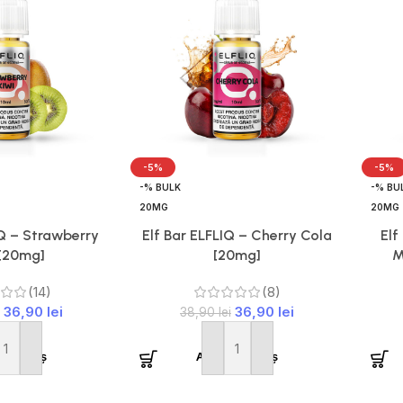
-5%
-5%
-% BULK
-% BU
20MG
20MG
IQ – Strawberry
Elf Bar ELFLIQ – Cherry Cola
Elf
 [20mg]
[20mg]
M
(14)
(8)
36,90
lei
36,90
lei
38,90
lei
ă în coș
Adaugă în coș