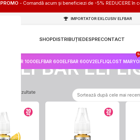
PROMO
- Comandă acum și beneficiezi de -5% REDUCERE în c
IMPORTATOR EXLCUSIV ELFBAR
SHOP
DISTRIBUȚIE
DESPRE
CONTACT
HOT
S
ELFBAR ELFLI
PRO
ELFBAR 1000
ELFBAR 600
ELFBAR 600V2
ELFLIQ
LOST MARY
O
e 38 de rezultate