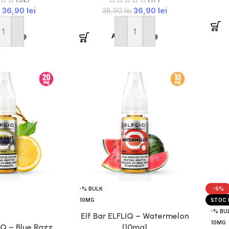
36,90
lei
36,90
lei
38,90
lei
ă în coș
Adaugă în coș
-% BULK
-5%
10MG
STOC 
-% BU
Elf Bar ELFLIQ – Watermelon
10MG
IQ – Blue Razz
[10mg]