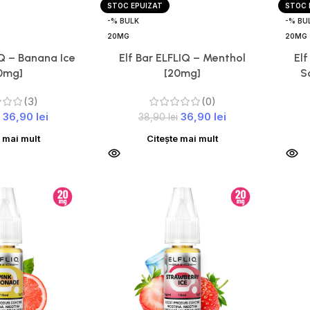
STOC EPUIZAT
STOC 
-% BULK
-% BU
20MG
20MG
IQ – Banana Ice
Elf Bar ELFLIQ – Menthol
Elf
0mg]
[20mg]
S
(3)
(0)
36,90
lei
36,90
lei
38,90
lei
e mai mult
Citește mai mult