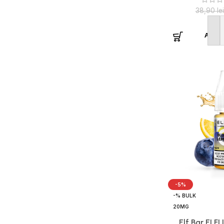
38,90
lei
Adaug
-5%
-% BULK
20MG
Elf Bar ELFL