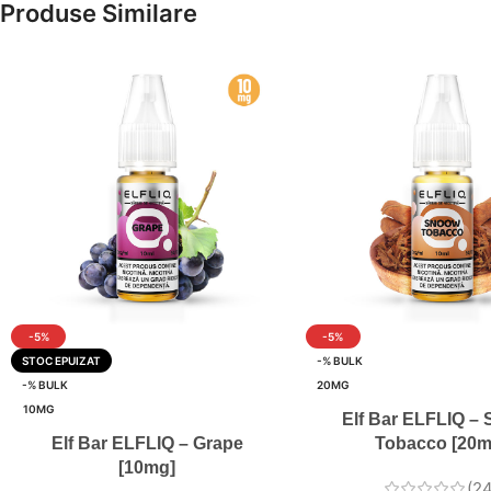
Produse Similare
-5%
-5%
STOC EPUIZAT
-% BULK
-% BULK
20MG
10MG
Elf Bar ELFLIQ –
Elf Bar ELFLIQ – Grape
Tobacco [20m
[10mg]
(24