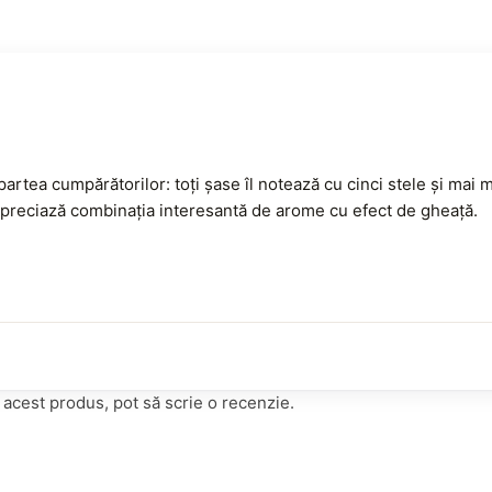
rtea cumpărătorilor: toți șase îl notează cu cinci stele și mai
 apreciază combinația interesantă de arome cu efect de gheață.
t acest produs, pot să scrie o recenzie.