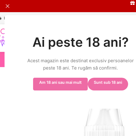
Livrare în 24h și GRATUITĂ peste 149 RON
L-V: 9:00-17:00
Ai peste 18 ani?
HOT
ELFA
Acest magazin este destinat exclusiv persoanelor
Prima pagină
/
Shop
/
ELFBAR ELFLIQ
/
ELFLIQ 20mg
/
Elf Bar ELFLIQ – St
peste 18 ani. Te rugăm să confirmi.
Am 18 ani sau mai mult
Sunt sub 18 ani
-5%
STOC EPUIZAT
-% BULK
20MG