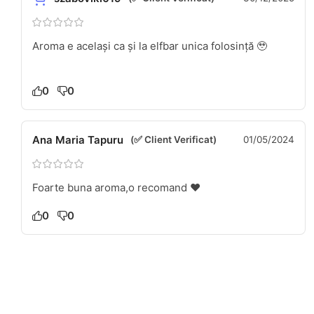
Aroma e același ca și la elfbar unica folosință 🥹
0
0
Ana Maria Tapuru
(✅ Client Verificat)
01/05/2024
Foarte buna aroma,o recomand ❤️
0
0