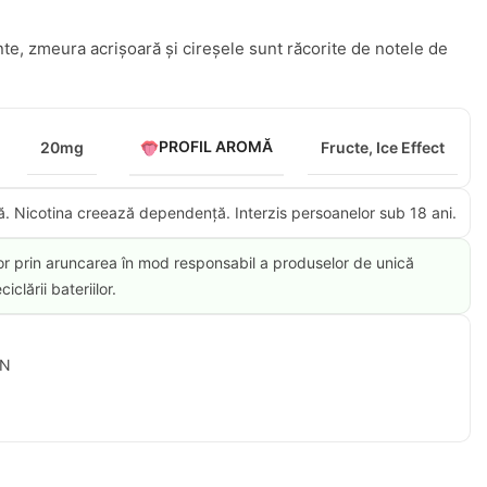
te, zmeura acrișoară și cireșele sunt răcorite de notele de
PROFIL AROMĂ
20mg
Fructe
,
Ice Effect
ă. Nicotina creează dependență. Interzis persoanelor sub 18 ani.​
or prin aruncarea în mod responsabil a produselor de unică
iclării bateriilor.
ON
d