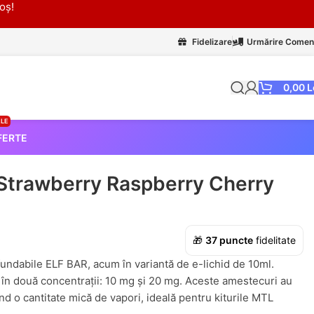
oș!
Fidelizare
Urmărire Comen
0,00
L
LE
FERTE
 Strawberry Raspberry Cherry
i
🎁
37
puncte
fidelitate
undabile ELF BAR, acum în variantă de e-lichid de 10ml.
 în două concentrații: 10 mg și 20 mg. Aceste amestecuri au
d o cantitate mică de vapori, ideală pentru kiturile MTL