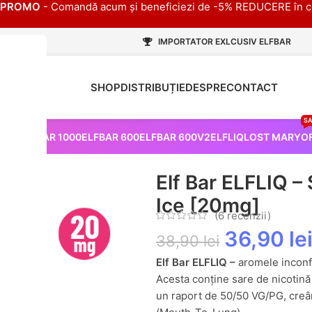
PROMO
- Comandă acum și beneficiezi de -5% REDUCERE în c
IMPORTATOR EXLCUSIV ELFBAR
SHOP
DISTRIBUȚIE
DESPRE
CONTACT
HOT
SA
 PRO
ELFBAR 1000
ELFBAR 600
ELFBAR 600V2
ELFLIQ
LOST MARY
O
rawberry Raspberry Cherry Ice [20mg]
Elf Bar ELFLIQ –
Ice [20mg]
(
6
recenzii)
36,90
le
38,90
lei
Elf Bar ELFLIQ –
aromele inconf
Acesta conține sare de nicotină
un raport de 50/50 VG/PG, creân