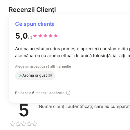
Recenzii Clienți
Ce spun clienții
5,0
/ 5
Aroma acestui produs primește aprecieri constante din pa
asemănarea cu aroma elfbar de unică folosință, iar alții
Alege un aspect ca să afli mai multe
Aromă și gust
(6)
, menționat des
Pe baza a
6
recenzii analizate
. cum sunt rezumate recenziile?
5
Numai clienții autentificați, care au cumpăra