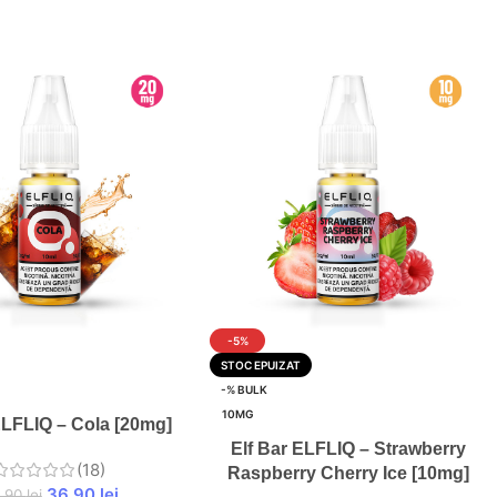
-5%
STOC EPUIZAT
-% BULK
10MG
ELFLIQ – Cola [20mg]
Elf Bar ELFLIQ – Strawberry
(18)
Raspberry Cherry Ice [10mg]
36,90
lei
,90
lei