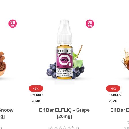
-5%
-5%
-% BULK
-% BULK
20MG
20MG
 Snoow
Elf Bar ELFLIQ – Grape
Elf Bar 
g]
[20mg]
)
(17)
38