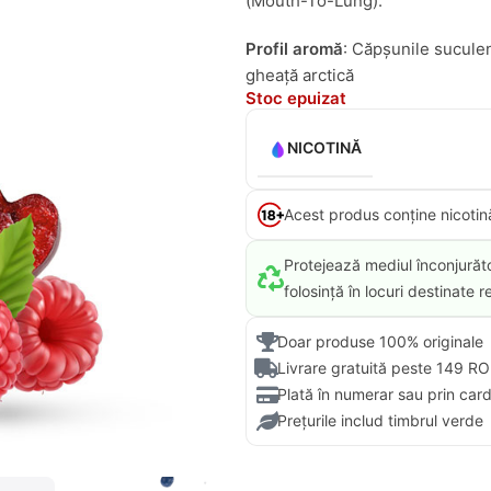
(Mouth-To-Lung).
Profil aromă
: Căpșunile suculen
gheață arctică
Stoc epuizat
NICOTINĂ
Acest produs conține nicotin
Protejează mediul înconjurăt
folosință în locuri destinate rec
Doar produse 100% originale
Livrare gratuită peste 149 R
Plată în numerar sau prin car
Prețurile includ timbrul verde