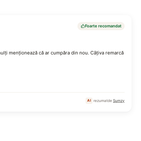
Foarte recomandat
 mulți menționează că ar cumpăra din nou. Câțiva remarcă
Generat de AI
rezumat
de
Sumzy
AI