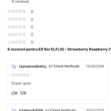
6 reviews
6
0
0
0
0
6 recenzii pentru
Elf Bar ELFLIQ – Strawberry Raspberry 
razvanvolintiru
(✅ Client Verificat)
13/06/2026
Super gust
0
0
szaboviki019
(✅ Client Verificat)
30/12/2025