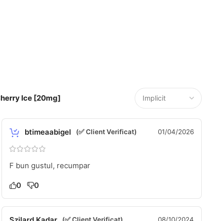
Cherry Ice [20mg]
btimeaabigel
(✅ Client Verificat)
01/04/2026
F bun gustul, recumpar
0
0
Szilard Kadar
(✅ Client Verificat)
08/10/2024