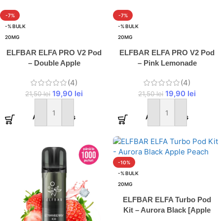
-7%
-7%
-% BULK
-% BULK
20MG
20MG
ELFBAR ELFA PRO V2 Pod
ELFBAR ELFA PRO V2 Pod
– Double Apple
– Pink Lemonade
(4)
(4)
19,90
lei
19,90
lei
21,50
lei
21,50
lei
Adaugă în coș
Adaugă în coș
-10%
-% BULK
20MG
ELFBAR ELFA Turbo Pod
Kit – Aurora Black [Apple
Peach]