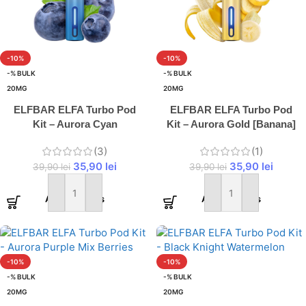
-10%
-10%
-% BULK
-% BULK
20MG
20MG
ELFBAR ELFA Turbo Pod
ELFBAR ELFA Turbo Pod
Kit – Aurora Cyan
Kit – Aurora Gold [Banana]
[Blueberry]
(3)
(1)
35,90
lei
35,90
lei
39,90
lei
39,90
lei
Adaugă în coș
Adaugă în coș
-10%
-10%
-% BULK
-% BULK
20MG
20MG