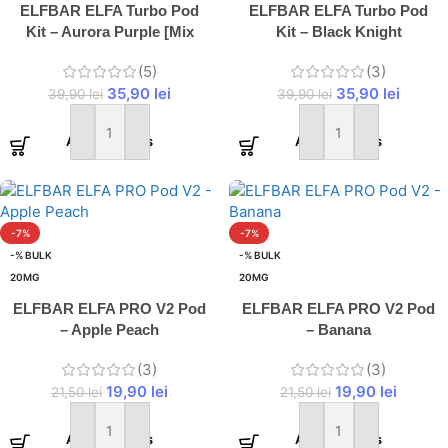
ELFBAR ELFA Turbo Pod
ELFBAR ELFA Turbo Pod
Kit – Aurora Purple [Mix
Kit – Black Knight
Berries]
[Watermelon]
(5)
(3)
35,90
lei
35,90
lei
39,90
lei
39,90
lei
Adaugă în coș
Adaugă în coș
-7%
-7%
-% BULK
-% BULK
20MG
20MG
ELFBAR ELFA PRO V2 Pod
ELFBAR ELFA PRO V2 Pod
– Apple Peach
– Banana
(3)
(3)
19,90
lei
19,90
lei
21,50
lei
21,50
lei
Adaugă în coș
Adaugă în coș