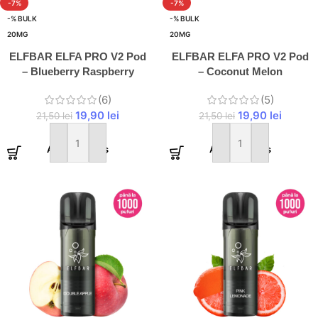
-7%
-7%
-% BULK
-% BULK
20MG
20MG
ELFBAR ELFA PRO V2 Pod
ELFBAR ELFA PRO V2 Pod
– Blueberry Raspberry
– Coconut Melon
(6)
(5)
19,90
lei
19,90
lei
21,50
lei
21,50
lei
Adaugă în coș
Adaugă în coș