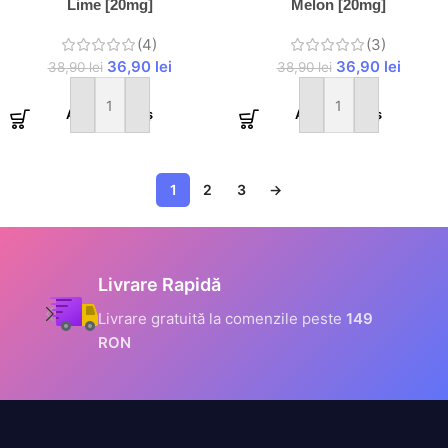
Lime [20mg]
Melon [20mg]
(4)
(3)
36,90
lei
36,90
lei
38,90
lei
38,90
lei
Adaugă în coș
Adaugă în coș
1
2
3
→
Informații Securizate
Toate datele tale sunt
criptate prin SSL