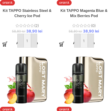
OFERTĂ
OFERTĂ
Kit TAPPO Stainless Steel &
Kit TAPPO Magenta Blue &
Cherry Ice Pod
Mix Berries Pod
(2)
(0)
38,90
lei
38,90
lei
58,80
lei
58,80
lei
Adaugă în coș
Adaugă în coș
OFERTĂ
OFERTĂ