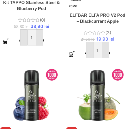
Kit TAPPO Stainless Steel &
20MG
Blueberry Pod
ELFBAR ELFA PRO V2 Pod
(0)
– Blackcurrant Apple
38,90
lei
58,80
lei
(3)
19,90
lei
21,50
lei
Adaugă în coș
Adaugă în coș