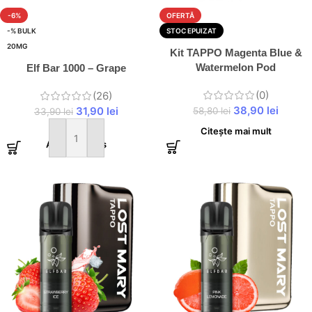
-6%
OFERTĂ
-% BULK
STOC EPUIZAT
20MG
Kit TAPPO Magenta Blue &
Watermelon Pod
Elf Bar 1000 – Grape
(0)
(26)
38,90
lei
31,90
lei
58,80
lei
33,90
lei
Citește mai mult
Adaugă în coș