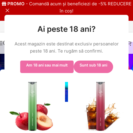
PROMO
- Comandă acum și beneficiezi de -5% REDUCERE
în coș!
Ai peste 18 ani?
IMPORTATOR EXLCUSIV ELFBAR
Acest magazin este destinat exclusiv persoanelor
Fructe
peste 18 ani. Te rugăm să confirmi.
Show column
Am 18 ani sau mai mult
Sunt sub 18 ani