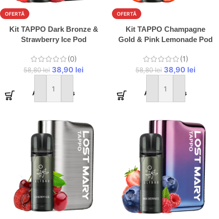
OFERTĂ
OFERTĂ
Kit TAPPO Dark Bronze &
Kit TAPPO Champagne
Strawberry Ice Pod
Gold & Pink Lemonade Pod
(0)
(1)
38,90
lei
38,90
lei
58,80
lei
58,80
lei
Adaugă în coș
Adaugă în coș