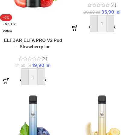
(4)
35,90
lei
39,90
lei
-7%
-% BULK
Adaugă în coș
20MG
ELFBAR ELFA PRO V2 Pod
– Strawberry Ice
(3)
19,90
lei
21,50
lei
Adaugă în coș