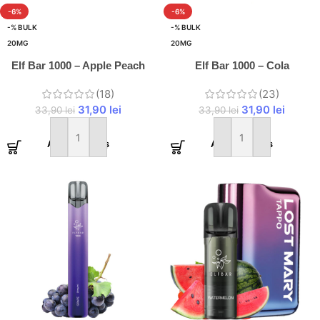
-6%
-6%
-% BULK
-% BULK
20MG
20MG
Elf Bar 1000 – Apple Peach
Elf Bar 1000 – Cola
(18)
(23)
31,90
lei
31,90
lei
33,90
lei
33,90
lei
Adaugă în coș
Adaugă în coș