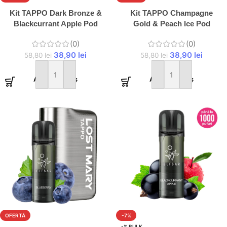
Kit TAPPO Dark Bronze &
Kit TAPPO Champagne
Blackcurrant Apple Pod
Gold & Peach Ice Pod
(0)
(0)
38,90
lei
38,90
lei
58,80
lei
58,80
lei
Adaugă în coș
Adaugă în coș
OFERTĂ
-7%
-% BULK