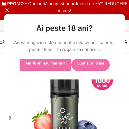
PROMO
- Comandă acum și beneficiezi de -5% REDUCERE
în coș!
Ai peste 18 ani?
Livrare în 24h și GRATUITĂ peste 149 RON
Acest magazin este destinat exclusiv persoanelor
peste 18 ani. Te rugăm să confirmi.
Prima pagină
/
Shop
/
ELFBAR ELFA PRO
/
ELFBAR ELFA PRO Pod
Am 18 ani sau mai mult
Sunt sub 18 ani
-7%
-% BULK
20MG