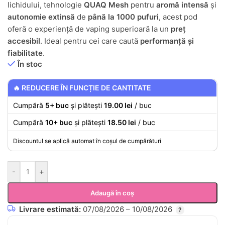
lichidului, tehnologie
QUAQ Mesh
pentru
aromă intensă
și
autonomie extinsă
de
până la 1000 pufuri
, acest pod
oferă o experiență de vaping superioară la un
preț
accesibil
. Ideal pentru cei care caută
performanță și
fiabilitate
.
În stoc
🔥 REDUCERE ÎN FUNCȚIE DE CANTITATE
Cumpără
5+ buc
și plătești
19.00 lei
/ buc
Cumpără
10+ buc
și plătești
18.50 lei
/ buc
Discountul se aplică automat în coșul de cumpărături
-
+
Adaugă în coș
Livrare estimată:
07/08/2026 – 10/08/2026