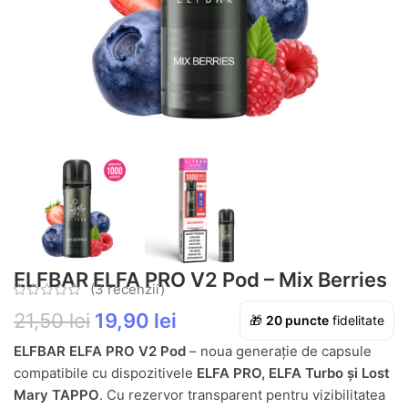
ELFBAR ELFA PRO V2 Pod – Mix Berries
(
3
recenzii)
21,50
lei
19,90
lei
🎁
20
puncte
fidelitate
ELFBAR ELFA PRO V2 Pod
– noua generație de capsule
compatibile cu dispozitivele
ELFA PRO, ELFA Turbo și Lost
Mary TAPPO
. Cu rezervor transparent pentru vizibilitatea