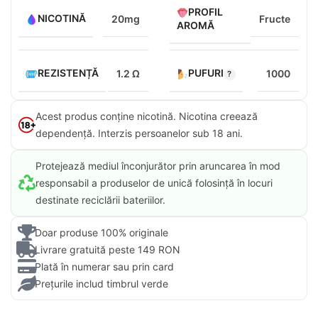
PROFIL
NICOTINĂ
20mg
Fructe
AROMĂ
REZISTENȚĂ
PUFURI
1.2 Ω
1000
Acest produs conține nicotină. Nicotina creează
dependență. Interzis persoanelor sub 18 ani.​
Protejează mediul înconjurător prin aruncarea în mod
responsabil a produselor de unică folosință în locuri
destinate reciclării bateriilor.
Doar produse 100% originale
Livrare gratuită peste 149 RON
Plată în numerar sau prin card
Prețurile includ timbrul verde