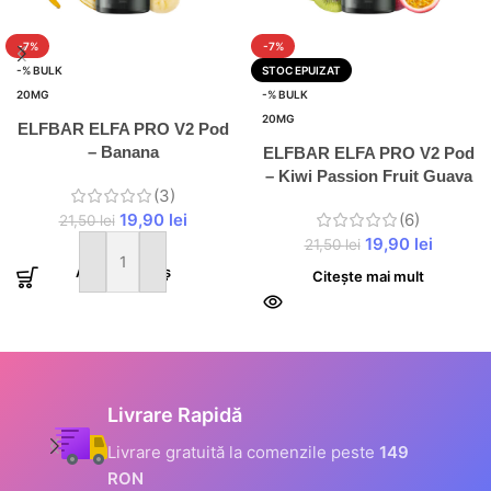
-7%
-7%
-% BULK
STOC EPUIZAT
20MG
-% BULK
20MG
ELFBAR ELFA PRO V2 Pod
– Banana
ELFBAR ELFA PRO V2 Pod
– Kiwi Passion Fruit Guava
(3)
19,90
lei
(6)
21,50
lei
19,90
lei
21,50
lei
Adaugă în coș
Citește mai mult
Informații Securizate
Toate datele tale sunt
criptate prin SSL