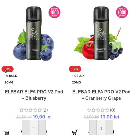
-7%
-7%
-% BULK
-% BULK
20MG
20MG
ELFBAR ELFA PRO V2 Pod
ELFBAR ELFA PRO V2 Pod
– Blueberry
– Cranberry Grape
(2)
(0)
19,90
lei
19,90
lei
21,50
lei
21,50
lei
Adaugă în coș
Adaugă în coș