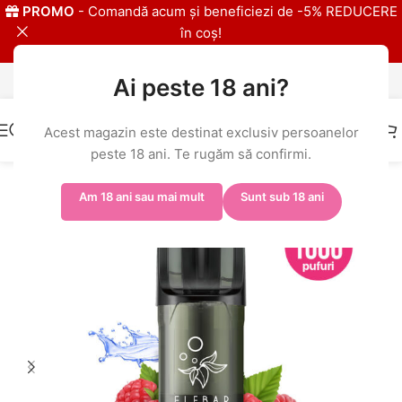
PROMO
- Comandă acum și beneficiezi de -5% REDUCERE
în coș!
Ai peste 18 ani?
Livrare în 24h și GRATUITĂ peste 149 RON
Acest magazin este destinat exclusiv persoanelor
peste 18 ani. Te rugăm să confirmi.
Prima pagină
/
Shop
/
ELFBAR ELFA PRO
/
ELFBAR ELFA PRO Pod
Am 18 ani sau mai mult
Sunt sub 18 ani
-7%
-% BULK
20MG