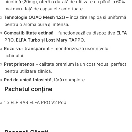
nicotină (20mg), oferă o durată de utilizare cu până la 60%
mai mare față de capsulele anterioare.
Tehnologie QUAQ Mesh 1.2Ω
– încălzire rapidă și uniformă
pentru o aromă pură și intensă.
Compatibilitate extinsă
– funcționează cu dispozitive
ELFA
PRO, ELFA Turbo și Lost Mary TAPPO
.
Rezervor transparent
– monitorizează ușor nivelul
lichidului.
Preț prietenos
– calitate premium la un cost redus, perfect
pentru utilizare zilnică.
Pod de unică folosință
, fără reumplere
Pachetul conține
1 x ELF BAR ELFA PRO V2 Pod