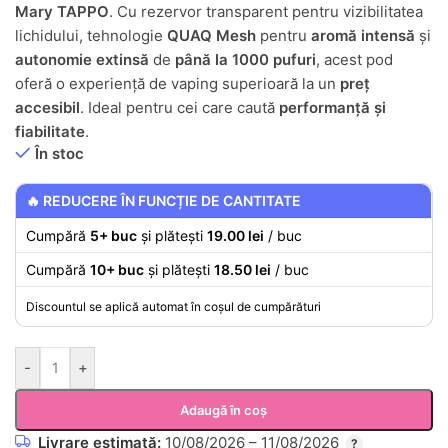
Mary TAPPO
. Cu rezervor transparent pentru vizibilitatea
lichidului, tehnologie
QUAQ Mesh
pentru
aromă intensă
și
autonomie extinsă
de
până la 1000 pufuri
, acest pod
oferă o experiență de vaping superioară la un
preț
accesibil
. Ideal pentru cei care caută
performanță și
fiabilitate
.
În stoc
🔥 REDUCERE ÎN FUNCȚIE DE CANTITATE
Cumpără
5+ buc
și plătești
19.00 lei
/ buc
Cumpără
10+ buc
și plătești
18.50 lei
/ buc
Discountul se aplică automat în coșul de cumpărături
-
+
Adaugă în coș
Livrare estimată:
10/08/2026 – 11/08/2026