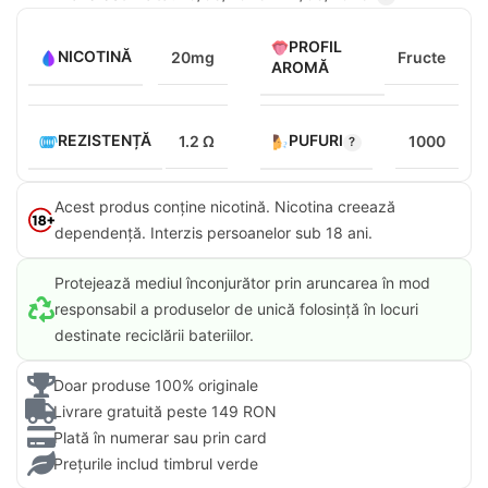
PROFIL
NICOTINĂ
20mg
Fructe
AROMĂ
REZISTENȚĂ
PUFURI
1.2 Ω
1000
Acest produs conține nicotină. Nicotina creează
dependență. Interzis persoanelor sub 18 ani.​
Protejează mediul înconjurător prin aruncarea în mod
responsabil a produselor de unică folosință în locuri
destinate reciclării bateriilor.
Doar produse 100% originale
Livrare gratuită peste 149 RON
Plată în numerar sau prin card
Prețurile includ timbrul verde