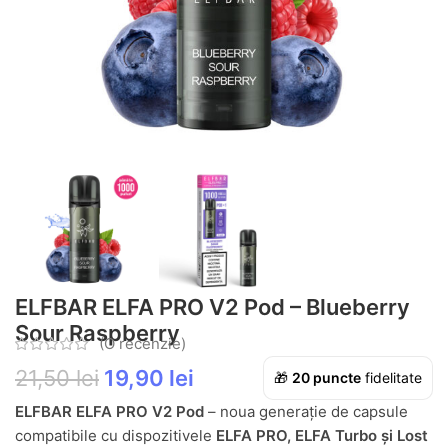
ELFBAR ELFA PRO V2 Pod – Blueberry
Sour Raspberry
(O recenzie)
21,50
lei
19,90
lei
🎁
20
puncte
fidelitate
ELFBAR ELFA PRO V2 Pod
– noua generație de capsule
compatibile cu dispozitivele
ELFA PRO, ELFA Turbo și Lost