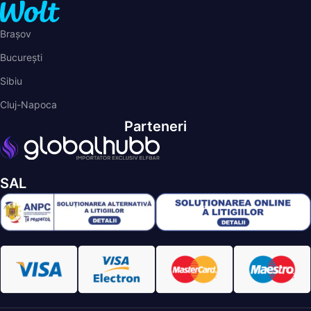
Brașov
București
Sibiu
Cluj-Napoca
Parteneri
SAL
ELFBAR
© 2026 - Toate drepturile rezervate.