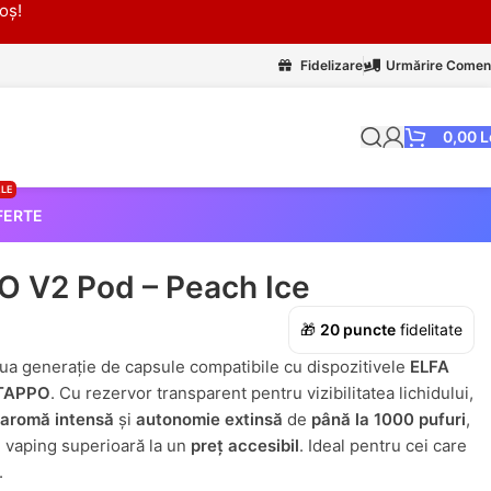
oș!
Fidelizare
Urmărire Comen
0,00
L
LE
FERTE
 V2 Pod – Peach Ice
🎁
20
puncte
fidelitate
ua generație de capsule compatibile cu dispozitivele
ELFA
 TAPPO
. Cu rezervor transparent pentru vizibilitatea lichidului,
aromă intensă
și
autonomie extinsă
de
până la 1000 pufuri
,
e vaping superioară la un
preț accesibil
. Ideal pentru cei care
.