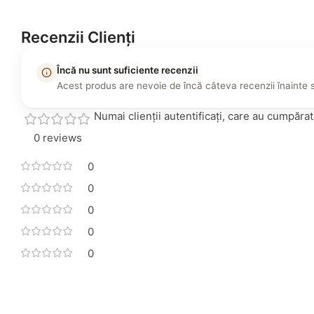
Recenzii Clienți
Încă nu sunt suficiente recenzii
Acest produs are nevoie de încă câteva recenzii înainte 
Numai clienții autentificați, care au cumpăra
0 reviews
0
0
0
0
0