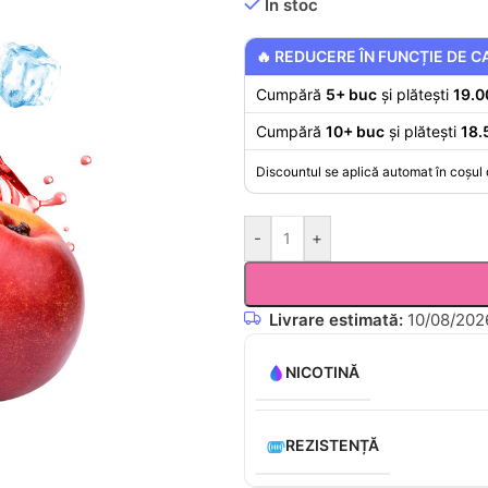
În stoc
🔥 REDUCERE ÎN FUNCȚIE DE C
Cumpără
5+ buc
și plătești
19.00
Cumpără
10+ buc
și plătești
18.
Discountul se aplică automat în coșul
-
+
Livrare estimată:
10/08/2026
NICOTINĂ
REZISTENȚĂ