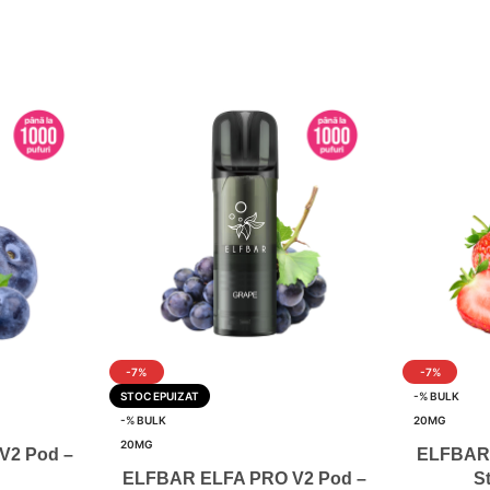
-7%
-7%
STOC EPUIZAT
-% BULK
-% BULK
20MG
20MG
V2 Pod –
ELFBAR 
ELFBAR ELFA PRO V2 Pod –
S