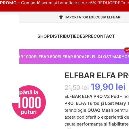
PROMO
- Comandă acum și beneficiezi de -5% REDUCERE în c
IMPORTATOR EXLCUSIV ELFBAR
SHOP
DISTRIBUȚIE
DESPRE
CONTACT
HOT
SA
 PRO
ELFBAR 1000
ELFBAR 600
ELFBAR 600V2
ELFLIQ
LOST MARY
O
 ELFA PRO V2 Pod – Peach Ice
ELFBAR ELFA PRO
19,90
lei
21,50
lei
ELFBAR ELFA PRO V2 Pod
– no
PRO, ELFA Turbo și Lost Mary
tehnologie
QUAQ Mesh
pentru
acest pod oferă o experiență d
caută
performanță și fiabilitate