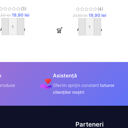
Ice
(3)
(4)
19,90
lei
19,90
lei
1,50
lei
21,50
lei
Adaugă în coș
Adaugă în coș
e
Asistență
produse
Oferim sprijin constant
tuturor
clienților noștri
Parteneri