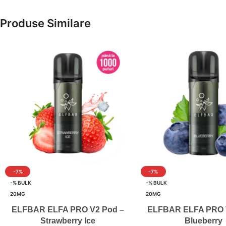
Produse Similare
-7%
-7%
-% BULK
-% BULK
20MG
20MG
ELFBAR ELFA PRO V2 Pod –
ELFBAR ELFA PRO 
Strawberry Ice
Blueberry