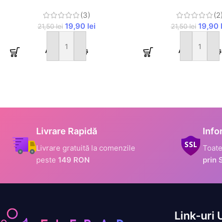
(3)
(2
19,90
lei
19,90
21,50
lei
21,50
lei
Adaugă în coș
Adaugă în coș
Livrare Rapidă
Info
Livrare gratuită la comenzile
Toate
peste
149 RON
prin 
Link-uri 