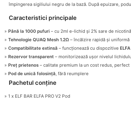
împingerea sigiliului negru de la bază. După epuizare, podul
Caracteristici principale
Până la 1000 pufuri
– cu 2ml e-lichid și 2% sare de nicotin
Tehnologie QUAQ Mesh 1.2Ω
– încălzire rapidă și uniformă
Compatibilitate extinsă
– funcționează cu dispozitive
ELFA
Rezervor transparent
– monitorizează ușor nivelul lichidulu
Preț prietenos
– calitate premium la un cost redus, perfect p
Pod de unică folosință
, fără reumplere
Pachetul conține
1 x ELF BAR ELFA PRO V2 Pod