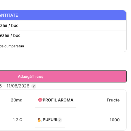
ANTITATE
 lei
/ buc
50 lei
/ buc
 de cumpărături
Adaugă în coș
 – 11/08/2026
PROFIL AROMĂ
20mg
Fructe
PUFURI
1.2 Ω
1000