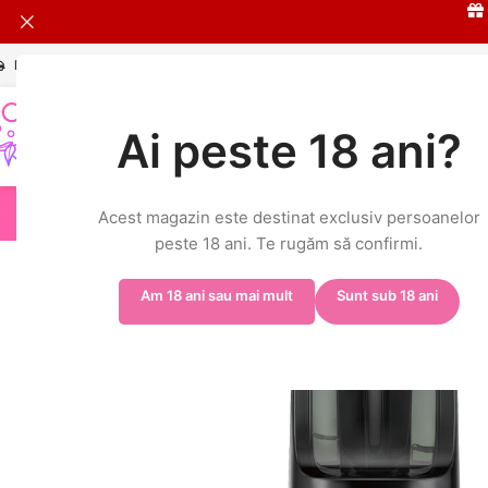
Livrare în 24h și GRATUITĂ peste 149 RON
L-V: 9:00-17:00
Ai peste 18 ani?
HOT
ELFA
Acest magazin este destinat exclusiv persoanelor
Prima pagină
/
Shop
/
ELFBAR ELFA PRO
/
ELFBAR ELFA PRO Pod
/
ELFBAR
peste 18 ani. Te rugăm să confirmi.
Am 18 ani sau mai mult
Sunt sub 18 ani
-7%
-% BULK
20MG