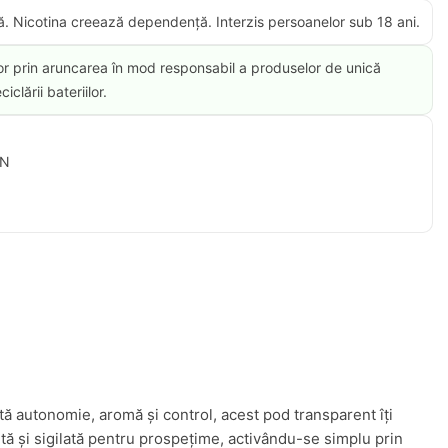
ă. Nicotina creează dependență. Interzis persoanelor sub 18 ani.​
or prin aruncarea în mod responsabil a produselor de unică
iclării bateriilor.
ON
d
tă autonomie, aromă și control, acest pod transparent îți
ă și sigilată pentru prospețime, activându-se simplu prin