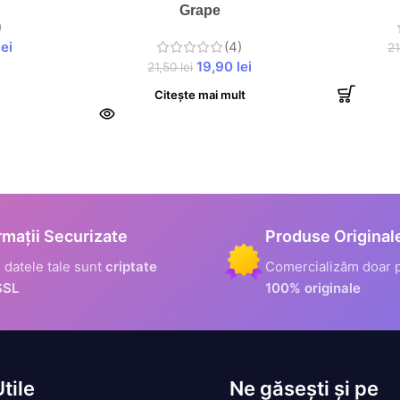
Grape
)
lei
(4)
2
19,90
lei
21,50
lei
Citește mai mult
rmații Securizate
Produse Original
 datele tale sunt
criptate
Comercializăm doar 
SSL
100% originale
Utile
Ne găsești și pe