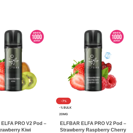
-7%
-% BULK
20MG
ELFA PRO V2 Pod –
ELFBAR ELFA PRO V2 Pod –
trawberry Kiwi
Strawberry Raspberry Cherry