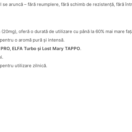
 se aruncă – fără reumplere, fără schimb de rezistență, fără înt
ă (20mg), oferă o durată de utilizare cu până la 60% mai mare faț
 pentru o aromă pură și intensă.
 PRO, ELFA Turbo și Lost Mary TAPPO
.
i.
entru utilizare zilnică.