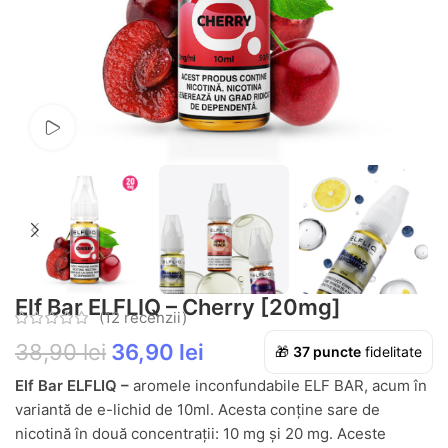
Vezi video
Elf Bar ELFLIQ – Cherry [20mg]
(
12
recenzii)
38,90
lei
36,90
lei
🎁
37
puncte
fidelitate
Elf Bar ELFLIQ –
aromele inconfundabile ELF BAR, acum în
variantă de e-lichid de 10ml. Acesta conține sare de
nicotină în două concentrații: 10 mg și 20 mg. Aceste