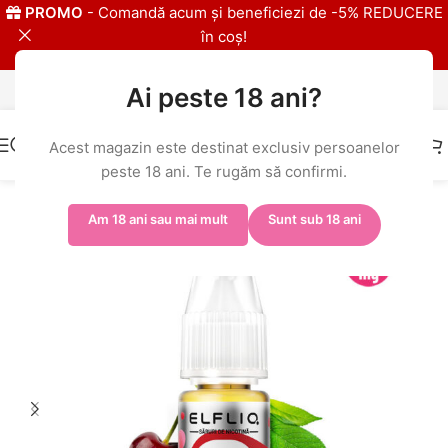
PROMO
- Comandă acum și beneficiezi de -5% REDUCERE
în coș!
Ai peste 18 ani?
IMPORTATOR EXLCUSIV ELFBAR
Acest magazin este destinat exclusiv persoanelor
peste 18 ani. Te rugăm să confirmi.
Prima pagină
/
Shop
/
ELFBAR ELFLIQ
/
ELFLIQ 20mg
Am 18 ani sau mai mult
Sunt sub 18 ani
-5%
-% BULK
20MG