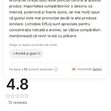
Aroma de cireșe dulci este punctul central al acestui
produs: majoritatea cumpărătorilor o descriu ca
intensă, puternică și foarte dulce, iar mai mulți spun
că gustul este mai pronunțat decât la alte produse
similare. Lichidele ElfLiq sunt apreciate pentru
concentrația ridicată a aromei, iar câțiva cumpărători
menționează că revin la ele cu plăcere.
Alege un aspect ca să afli mai multe
Aromă și gust
(9)
, menționat des
Generat de AI
Pe baza a
12
recenzii analizate
rezumat
de
Sumzy
AI
. cum sunt rezumate recenziile?
4.8
12 reviews