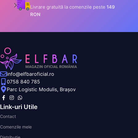
Toate datele tale sunt
criptate prin SSL
info@elfbaroficial.ro
0758 840 785
Parc Logistic Modulis, Brașov
Link-uri Utile
Contact
Comenzile mele
Distribuție