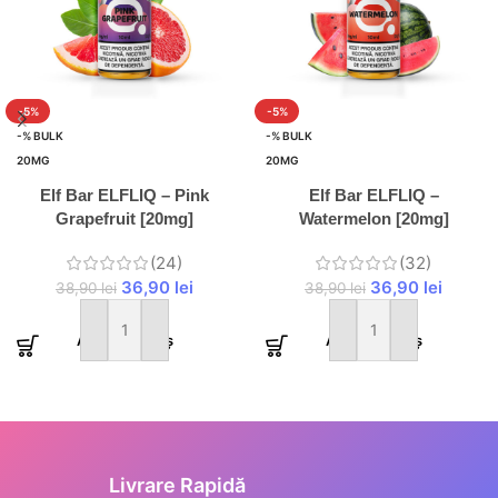
-5%
-5%
-% BULK
-% BULK
20MG
20MG
Elf Bar ELFLIQ – Pink
Elf Bar ELFLIQ –
Grapefruit [20mg]
Watermelon [20mg]
(24)
(32)
36,90
lei
36,90
lei
38,90
lei
38,90
lei
Adaugă în coș
Adaugă în coș
Informații Securizate