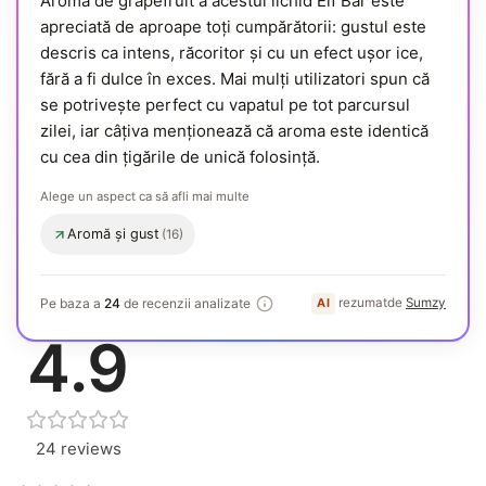
Aroma de grapefruit a acestui lichid Elf Bar este
apreciată de aproape toți cumpărătorii: gustul este
descris ca intens, răcoritor și cu un efect ușor ice,
fără a fi dulce în exces. Mai mulți utilizatori spun că
se potrivește perfect cu vapatul pe tot parcursul
zilei, iar câțiva menționează că aroma este identică
cu cea din țigările de unică folosință.
Alege un aspect ca să afli mai multe
Aromă și gust
(16)
, menționat des
Generat de AI
Pe baza a
24
de recenzii analizate
rezumat
de
Sumzy
AI
. cum sunt rezumate recenziile?
4.9
24 reviews