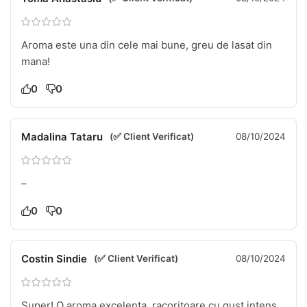
Aroma este una din cele mai bune, greu de lasat din
mana!
0
0
Madalina Tataru
(✅ Client Verificat)
08/10/2024
–
0
0
Costin Sindie
(✅ Client Verificat)
08/10/2024
Super! O aroma excelenta, racoritoare cu gust intens