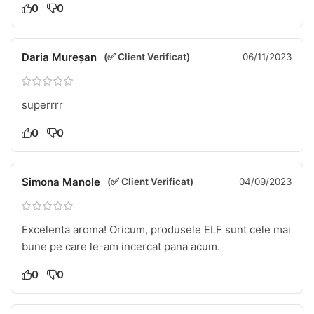
0
0
Daria Mureșan
(✅ Client Verificat)
06/11/2023
superrrr
0
0
Simona Manole
(✅ Client Verificat)
04/09/2023
Excelenta aroma! Oricum, produsele ELF sunt cele mai
bune pe care le-am incercat pana acum.
0
0