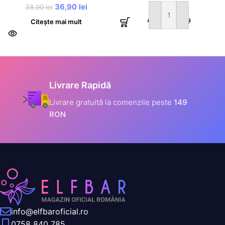
36,90
lei
38,90
lei
Adaugă în coș
Citește mai mult
Informații Securizate
Toate datele tale sunt
criptate prin SSL
info@elfbaroficial.ro
0758 840 785
Parc Logistic Modulis, Brașov