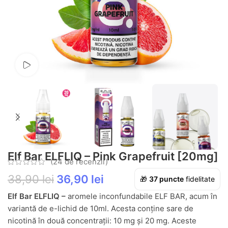
Vezi video
Elf Bar ELFLIQ – Pink Grapefruit [20mg]
(
24
de recenzii)
38,90
lei
36,90
lei
🎁
37
puncte
fidelitate
Elf Bar ELFLIQ –
aromele inconfundabile ELF BAR, acum în
variantă de e-lichid de 10ml. Acesta conține sare de
nicotină în două concentrații: 10 mg și 20 mg. Aceste