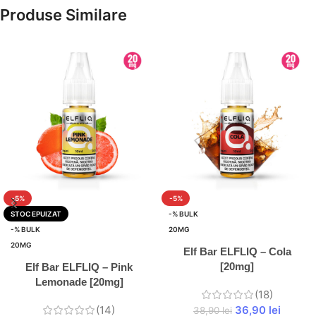
Produse Similare
-5%
-5%
STOC EPUIZAT
-% BULK
-% BULK
20MG
20MG
Elf Bar ELFLIQ – Cola
[20mg]
Elf Bar ELFLIQ – Pink
Lemonade [20mg]
(18)
(14)
36,90
lei
38,90
lei