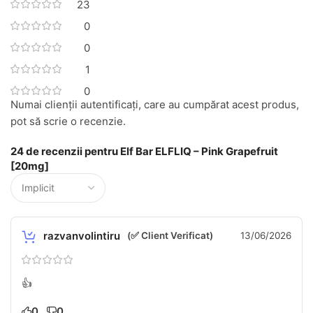
23
0
0
1
0
Numai clienții autentificați, care au cumpărat acest produs,
pot să scrie o recenzie.
24 de recenzii pentru
Elf Bar ELFLIQ – Pink Grapefruit
[20mg]
razvanvolintiru
(✅ Client Verificat)
13/06/2026
👍
0
0