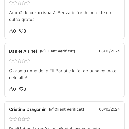
Aromă dulce-acrișoară. Senzație fresh, nu este un
dulce grețos.
0
0
Daniel Airinei
(✅ Client Verificat)
08/10/2024
O aroma noua de la Elf Bar si e la fel de buna ca toate
celelalte!
0
0
Cristina Dragomir
(✅ Client Verificat)
08/10/2024
Dacă iubești grepfrut si vânatul, aceasta este