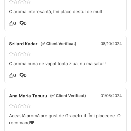
O aroma interesantă, îmi place destul de mult
0
0
Szilard Kadar
(✅ Client Verificat)
08/10/2024
O aroma buna de vapat toata ziua, nu ma satur !
0
0
Ana Maria Tapuru
(✅ Client Verificat)
01/05/2024
Această aromă are gust de Grapefruit. Îmi placeeee. O
recomand❤️