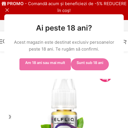
PROMO
- Comandă acum și beneficiezi de -5% REDUCERE
în coș!
Ai peste 18 ani?
IMPORTATOR EXLCUSIV ELFBAR
Acest magazin este destinat exclusiv persoanelor
peste 18 ani. Te rugăm să confirmi.
Prima pagină
/
Shop
/
ELFBAR ELFLIQ
/
ELFLIQ 20mg
Am 18 ani sau mai mult
Sunt sub 18 ani
-5%
-% BULK
20MG