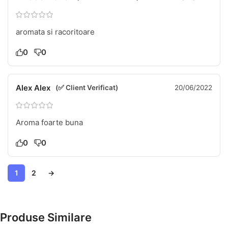
aromata si racoritoare
0
0
Alex Alex
(✅ Client Verificat)
20/06/2022
Aroma foarte buna
0
0
1
2
→
Produse Similare