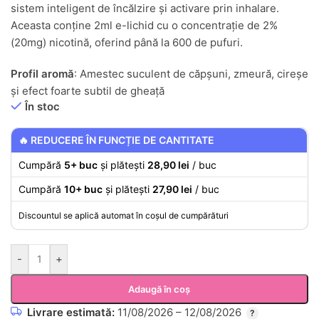
sistem inteligent de încălzire și activare prin inhalare.
Aceasta conține 2ml e-lichid cu o concentrație de 2%
(20mg) nicotină, oferind până la 600 de pufuri.
Profil aromă
: Amestec suculent de căpșuni, zmeură, cireșe
și efect foarte subtil de gheață
În stoc
🔥 REDUCERE ÎN FUNCȚIE DE CANTITATE
Cumpără
5+ buc
și plătești
28,90 lei
/ buc
Cumpără
10+ buc
și plătești
27,90 lei
/ buc
Discountul se aplică automat în coșul de cumpărături
-
+
Adaugă în coș
Livrare estimată:
11/08/2026 – 12/08/2026