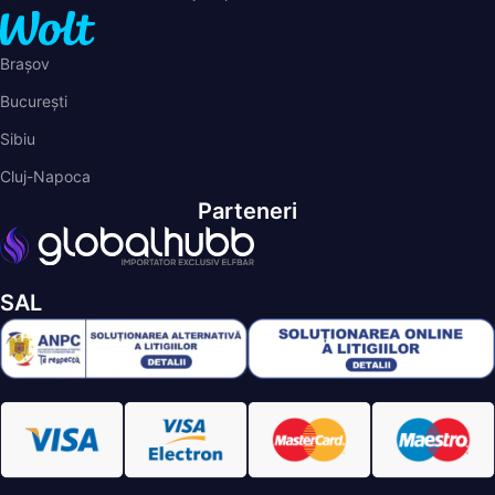
Brașov
București
Sibiu
Cluj-Napoca
Parteneri
SAL
ELFBAR
© 2026 - Toate drepturile rezervate.