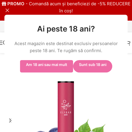
PROMO
- Comandă acum și beneficiezi de -5% REDUCERE
în coș!
Ai peste 18 ani?
IMPORTATOR EXLCUSIV ELFBAR
Acest magazin este destinat exclusiv persoanelor
peste 18 ani. Te rugăm să confirmi.
Prima pagină
/
Shop
/
ELFBAR 600
Am 18 ani sau mai mult
Sunt sub 18 ani
-6%
20MG
-% BULK