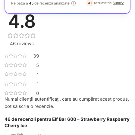
Generat de AI
Pe baza a
45
de recenzii analizate
rezumat
de
Sumzy
AI
. cum sunt rezumate recenziile?
4.8
46 reviews
39
5
1
1
0
Numai clienții autentificați, care au cumpărat acest produs,
pot să scrie o recenzie.
46 de recenzii pentru
Elf Bar 600 – Strawberry Raspberry
Cherry Ice