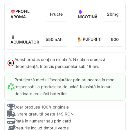
PROFIL
Fructe
20mg
AROMĂ
NICOTINĂ
PUFURI
550mAh
600
ACUMULATOR
Acest produs conține nicotină. Nicotina creează
dependență. Interzis persoanelor sub 18 ani.​
Protejează mediul înconjurător prin aruncarea în mod
responsabil a produselor de unică folosință în locuri
destinate reciclării bateriilor.
Doar produse 100% originale
Livrare gratuită peste 149 RON
Plată în numerar sau prin card
Prețurile includ timbrul verde