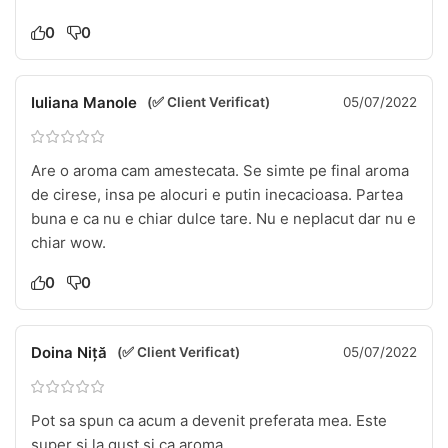
0
0
Iuliana Manole
(✅ Client Verificat)
05/07/2022
Are o aroma cam amestecata. Se simte pe final aroma
de cirese, insa pe alocuri e putin inecacioasa. Partea
buna e ca nu e chiar dulce tare. Nu e neplacut dar nu e
chiar wow.
0
0
Doina Niță
(✅ Client Verificat)
05/07/2022
Pot sa spun ca acum a devenit preferata mea. Este
super si la gust si ca aroma.