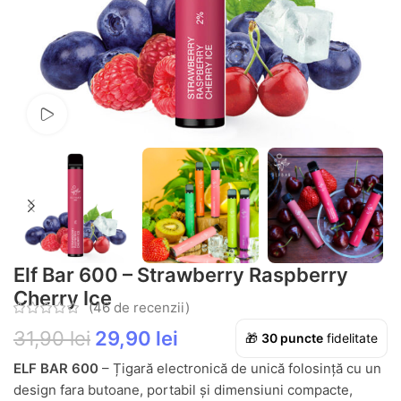
Vezi video
Elf Bar 600 – Strawberry Raspberry
Cherry Ice
(
46
de recenzii)
31,90
lei
29,90
lei
🎁
30
puncte
fidelitate
ELF BAR 600
– Țigară electronică de unică folosință cu un
design fara butoane, portabil și dimensiuni compacte,