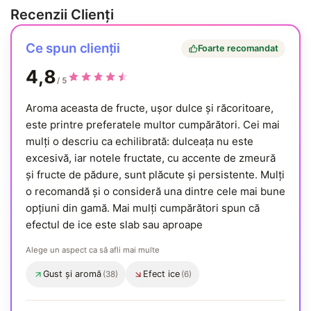
Recenzii Clienți
Ce spun clienții
Foarte recomandat
4,8
/ 5
Aroma aceasta de fructe, ușor dulce și răcoritoare,
este printre preferatele multor cumpărători. Cei mai
mulți o descriu ca echilibrată: dulceața nu este
excesivă, iar notele fructate, cu accente de zmeură
și fructe de pădure, sunt plăcute și persistente. Mulți
o recomandă și o consideră una dintre cele mai bune
opțiuni din gamă. Mai mulți cumpărători spun că
efectul de ice este slab sau aproape
Alege un aspect ca să afli mai multe
Gust și aromă
Efect ice
(38)
(6)
, menționat des
, menționat de mai multe ori