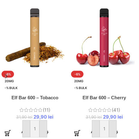
-6%
-6%
20MG
20MG
-% BULK
-% BULK
Elf Bar 600 – Tobacco
Elf Bar 600 – Cherry
(11)
(41)
29,90
lei
29,90
lei
31,90
lei
31,90
lei
Adaugă în coș
Adaugă în coș