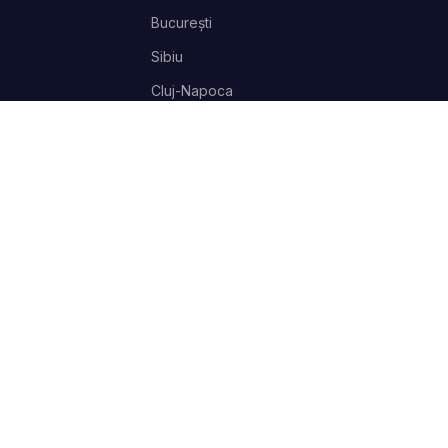
București
Sibiu
Cluj-Napoca
Brașov
București
Sibiu
Cluj-Napoca
Parteneri
SAL