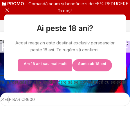
PROMO
- Comandă acum și beneficiezi de -5% REDUCERE
în coș!
Ai peste 18 ani?
IMPORTATOR EXLCUSIV ELFBAR
Acest magazin este destinat exclusiv persoanelor
Rezultatele căutării: „ELF
peste 18 ani. Te rugăm să confirmi.
BAR CR600”
Am 18 ani sau mai mult
Sunt sub 18 ani
Show column
Nu a fost găsit niciun produs care să se potrivească cu selecția
ta.