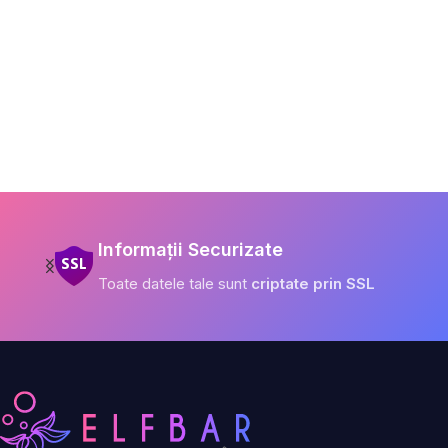
Informații Securizate
Toate datele tale sunt
criptate prin SSL